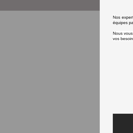
N
os exper
équipes pa
Nous vous 
vos be
soi